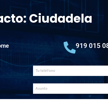
cto: Ciudadela
919 015 0
home