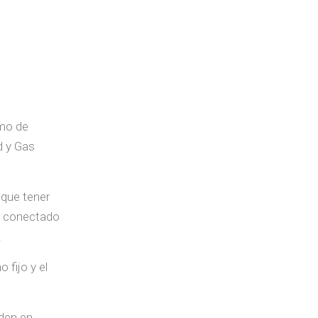
umo de
d y Gas
 que tener
tá conectado
.
 fijo y el
iden en