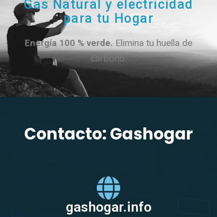
Gas Natural y electricidad
para tu Hogar
Energía 100 % verde.
Elimina tu huella de
carbono.
Contacto: Gashogar
gashogar.info